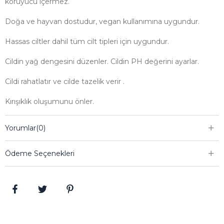
koruyucu içermez.
Doğa ve hayvan dostudur, vegan kullanımına uygundur.
Hassas ciltler dahil tüm cilt tipleri için uygundur.
Cildin yağ dengesini düzenler. Cildin PH değerini ayarlar.
Cildi rahatlatır ve cilde tazelik verir .
Kırışıklık oluşumunu önler.
Cildi nemlendirir ve parlatır.
Yorumlar
(0)
Sivilce ve gözenek oluşumunu engeller.
Ödeme Seçenekleri
Cilt problemlerinde iyileşmeye yardımcı olur.
Saçı besler.
Kepeği ve saç dökülmesini önler.
Saçların hızlı uzamasını sağlar.